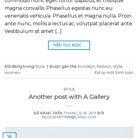
commodo nunc eget tortor dapibus, et tristique
magna convallis. Phasellus egestas nunc eu
venenatis vehicula. Phasellus et magna nulla. Proin
ante nunc, mollis a lectus ac, volutpat placerat ante.
Vestibulum sit amet […]
TIẾP TỤC ĐỌC
→
Đã đăng trong
Style
|
Được gắn thẻ
brooklyn
,
fashion
,
style
,
women
Để lại một bình luận
STYLE
Another post with A Gallery
ĐÃ ĐĂNG TRÊN
THÁNG 12 16, 2013
BỞI
NGOCNHI071999@GMAIL.COM
16