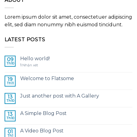
ABOUT
Lorem ipsum dolor sit amet, consectetuer adipiscing
elit, sed diam nonummy nibh euismod tincidunt.
LATEST POSTS
Hello world!
09
Th10
1
Nhận xét
Welcome to Flatsome
19
Th11
Just another post with A Gallery
13
Th10
A Simple Blog Post
13
Th10
A Video Blog Post
01
Th1