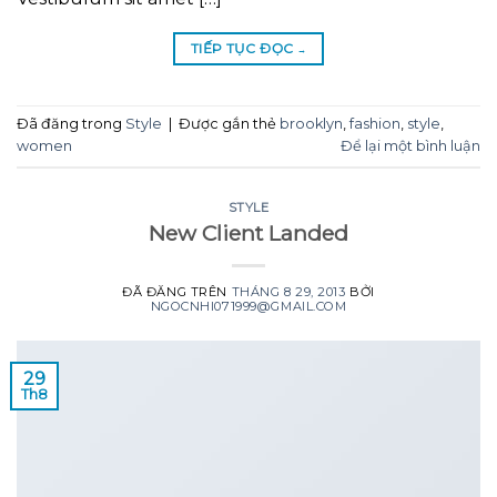
TIẾP TỤC ĐỌC
→
Đã đăng trong
Style
|
Được gắn thẻ
brooklyn
,
fashion
,
style
,
women
Để lại một bình luận
STYLE
New Client Landed
ĐÃ ĐĂNG TRÊN
THÁNG 8 29, 2013
BỞI
NGOCNHI071999@GMAIL.COM
29
Th8