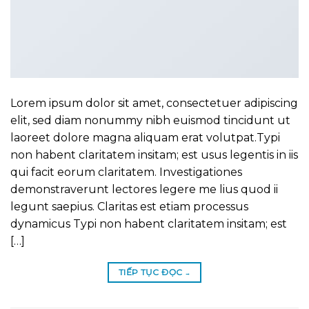
Lorem ipsum dolor sit amet, consectetuer adipiscing
elit, sed diam nonummy nibh euismod tincidunt ut
laoreet dolore magna aliquam erat volutpat.Typi
non habent claritatem insitam; est usus legentis in iis
qui facit eorum claritatem. Investigationes
demonstraverunt lectores legere me lius quod ii
legunt saepius. Claritas est etiam processus
dynamicus Typi non habent claritatem insitam; est
[…]
TIẾP TỤC ĐỌC
→