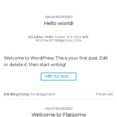
GOOGLE
Chuyển
đến
PLAY
nội
UNCATEGORIZED
Hello world!
dung
ĐÃ ĐĂNG TRÊN
THÁNG 10 9, 2024
BỞI
NGOCNHI071999@GMAIL.COM
Welcome to WordPress. This is your first post. Edit
or delete it, then start writing!
TIẾP TỤC ĐỌC
→
Đã đăng trong
Uncategorized
1
Nhận xét
UNCATEGORIZED
Welcome to Flatsome