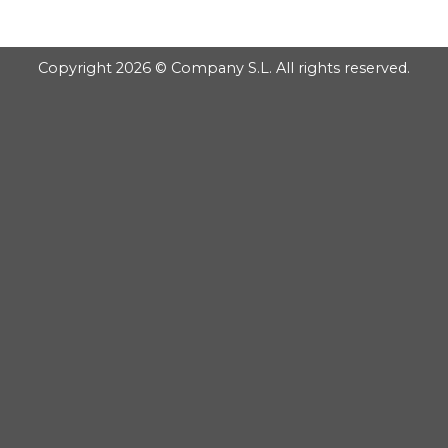
Copyright 2026 © Company S.L. All rights reserved.