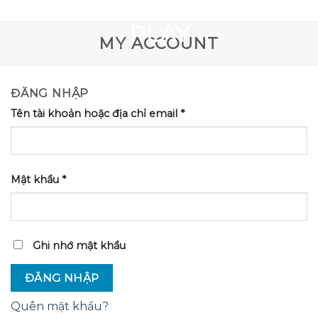
GOOGLE
Chuyển
đến
PLAY
MY ACCOUNT
nội
dung
ĐĂNG NHẬP
Tên tài khoản hoặc địa chỉ email
*
Mật khẩu
*
Ghi nhớ mật khẩu
ĐĂNG NHẬP
Quên mật khẩu?