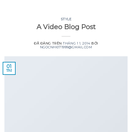
GOOGLE
Chuyển
đến
PLAY
nội
STYLE
A Video Blog Post
dung
ĐÃ ĐĂNG TRÊN
THÁNG 1 1, 2014
BỞI
NGOCNHI071999@GMAIL.COM
01
Th1